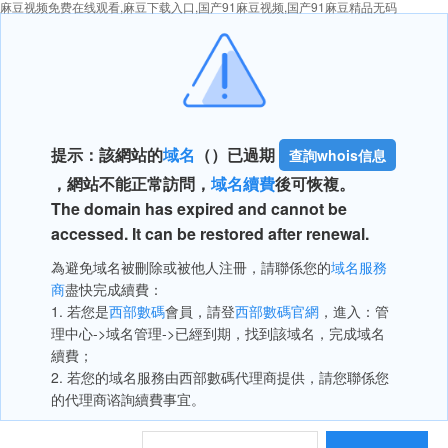
麻豆视频免费在线观看,麻豆下载入口,国产91麻豆视频,国产91麻豆精品无码
提示：該網站的
域名
（
）已過期
查詢whois信息
，網站不能正常訪問，
域名續費
後可恢複。
The domain has expired and cannot be
accessed. It can be restored after renewal.
為避免域名被刪除或被他人注冊，請聯係您的
域名服務
商
盡快完成續費：
1. 若您是
西部數碼
會員，請登
西部數碼官網
，進入：管
理中心->域名管理->已經到期，找到該域名，完成域名
續費；
2. 若您的域名服務由西部數碼代理商提供，請您聯係您
的代理商谘詢續費事宜。